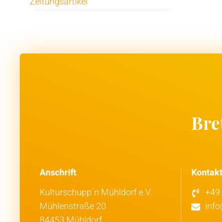
Zeitungsartikel
Bret
Anschrift
Kontak
Kulturschupp´n Mühldorf e.V.
+49 
Mühlenstraße 20
inf
84453 Mühldorf