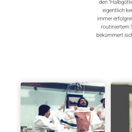
den "Halbgötte
eigentlich k
immer erfolgre
routiniertem
bekümmert sich