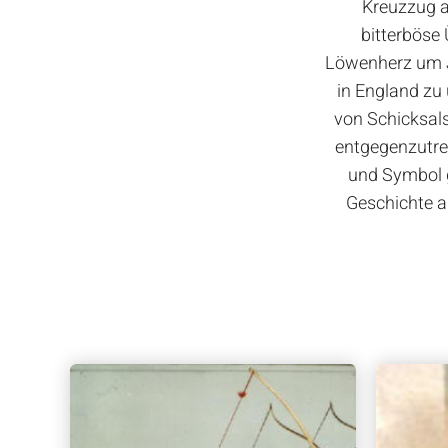
Kreuzzug a
bitterböse
Löwenherz um J
in England zu
von Schicksals
entgegenzutre
und Symbol g
Geschichte au